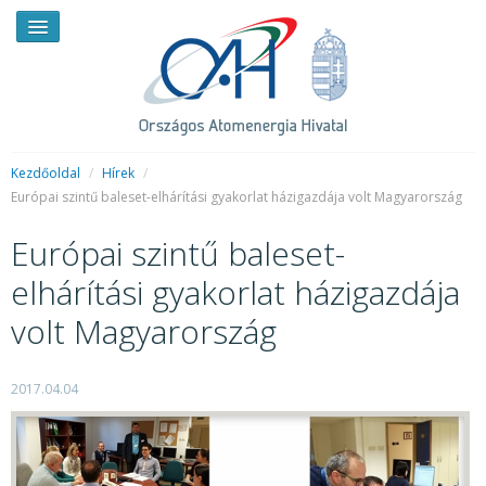
Kezdőoldal
/
Hírek
/
Európai szintű baleset-elhárítási gyakorlat házigazdája volt Magyarország
HÍREK
Európai szintű baleset-
RENDKÍVÜLI HÍREK
elhárítási gyakorlat házigazdája
SAJTÓSZOBA
volt Magyarország
HIRDETMÉNYEK
2017.04.04
BEMUTATKOZÁS
FELADATOK