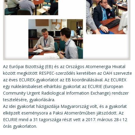
KÖZÉRDEKŰ ADATOK
JOGI SZABÁLYOZÁS, ÚTMUTATÓK
KIADVÁNYOK, JELENTÉSEK
NYOMTATVÁNYOK, SZOFTVEREK
E-ÜGYINTÉZÉS
Az Európai Bizottság (EB) és az Országos Atomenergia Hivatal
között megkötött RESPEC-szerződés keretében az OAH szervezte
az éves ECUREX-gyakorlatot az EB koordinálásával. Az ECUREX
egy nukleárisbaleset-elhárítási gyakorlat az ECURIE (European
Community Urgent Radiological Information Exchange) rendszer
tesztelésére, gyakorlására.
Az idei gyakorlat házigazdája Magyarország volt, és a gyakorlat
elképzelt eseménysora a Paksi Atomerőműben játszódott. Az
ECURIE mind a 31 tagországa részt vett a 2017. március 28-i 12
órás gyakorlaton.