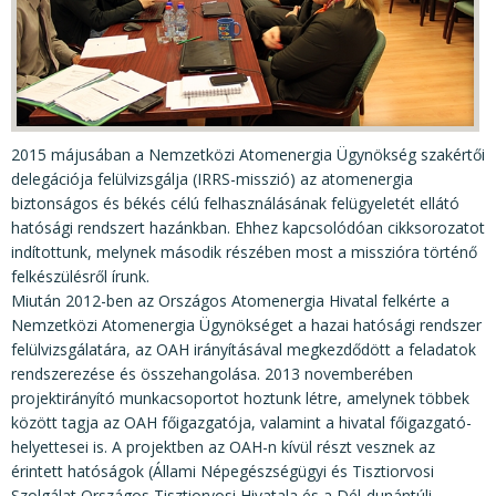
KÖZÉRDEKŰ ADATOK
JOGI SZABÁLYOZÁS, ÚTMUTATÓK
KIADVÁNYOK, JELENTÉSEK
NYOMTATVÁNYOK, SZOFTVEREK
2015 májusában a Nemzetközi Atomenergia Ügynökség szakértői
E-ÜGYINTÉZÉS
delegációja felülvizsgálja (IRRS-misszió) az atomenergia
biztonságos és békés célú felhasználásának felügyeletét ellátó
hatósági rendszert hazánkban. Ehhez kapcsolódóan cikksorozatot
indítottunk, melynek második részében most a misszióra történő
felkészülésről írunk.
Miután 2012-ben az Országos Atomenergia Hivatal felkérte a
Nemzetközi Atomenergia Ügynökséget a hazai hatósági rendszer
felülvizsgálatára, az OAH irányításával megkezdődött a feladatok
rendszerezése és összehangolása. 2013 novemberében
projektirányító munkacsoportot hoztunk létre, amelynek többek
között tagja az OAH főigazgatója, valamint a hivatal főigazgató-
helyettesei is. A projektben az OAH-n kívül részt vesznek az
érintett hatóságok (Állami Népegészségügyi és Tisztiorvosi
Szolgálat Országos Tisztiorvosi Hivatala és a Dél-dunántúli