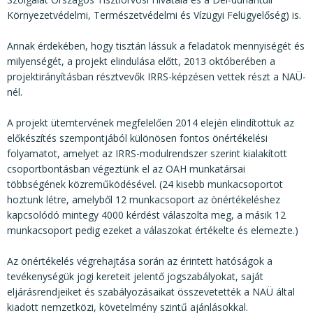
Környezetvédelmi, Természetvédelmi és Vízügyi Felügyelőség) is.
Annak érdekében, hogy tisztán lássuk a feladatok mennyiségét és
milyenségét, a projekt elindulása előtt, 2013 októberében a
projektirányításban résztvevők IRRS-képzésen vettek részt a NAÜ-
nél.
A projekt ütemtervének megfelelően 2014 elején elindítottuk az
előkészítés szempontjából különösen fontos önértékelési
folyamatot, amelyet az IRRS-modulrendszer szerint kialakított
csoportbontásban végeztünk el az OAH munkatársai
többségének közreműködésével. (24 kisebb munkacsoportot
hoztunk létre, amelyből 12 munkacsoport az önértékeléshez
kapcsolódó mintegy 4000 kérdést válaszolta meg, a másik 12
munkacsoport pedig ezeket a válaszokat értékelte és elemezte.)
Az önértékelés végrehajtása során az érintett hatóságok a
tevékenységük jogi kereteit jelentő jogszabályokat, saját
eljárásrendjeiket és szabályozásaikat összevetették a NAÜ által
kiadott nemzetközi, követelmény szintű ajánlásokkal.