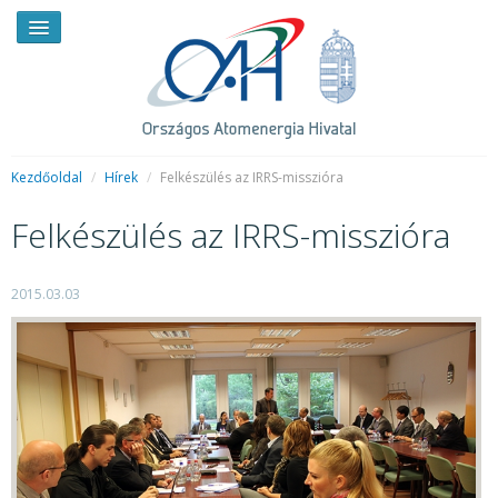
Kezdőoldal
/
Hírek
/
Felkészülés az IRRS-misszióra
Felkészülés az IRRS-misszióra
HÍREK
RENDKÍVÜLI HÍREK
2015.03.03
SAJTÓSZOBA
HIRDETMÉNYEK
BEMUTATKOZÁS
FELADATOK