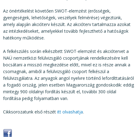
Az önértékelést követően SWOT-elemzést (erősségek,
gyengeségek, lehetőségek, veszélyek felmérése) végeztünk,
amely alapján akcióterv készült. Az akcióterv tartalmazza azokat
az intézkedéseket, amelyekkel tovább fejleszthető a hatóságok
hatékony működése.
A felkészülés során elkészített SWOT-elemzést és akciótervet a
NAÜ nemzetközi felülvizsgáló csoportjának rendelkezésére kell
bocsátani a misszió megkezdése előtt, mivel ez is része annak a
csomagnak, amiből a felülvizsgáló csoport felkészül a
felülvizsgálatra. Az anyagok angol nyelvre történő lefordíttatásáról
a fogadó ország, jelen esetben Magyarország gondoskodik: eddig
mintegy 900 oldalnyi fordítás készült el, további 300 oldal
fordítása pedig folyamatban van.
Cikksorozatunk első részét
itt olvashatja
.