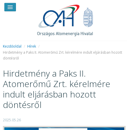
Kezdőoldal
/
Hírek
/
Hirdetmény a Paks II. Atomerőmű Zrt. kérelmére indult eljárásban hozott
döntésről
HÍREK
Hirdetmény a Paks II.
RENDKÍVÜLI HÍREK
Atomerőmű Zrt. kérelmére
SAJTÓSZOBA
indult eljárásban hozott
HIRDETMÉNYEK
döntésről
BEMUTATKOZÁS
FELADATOK
2025.05.26