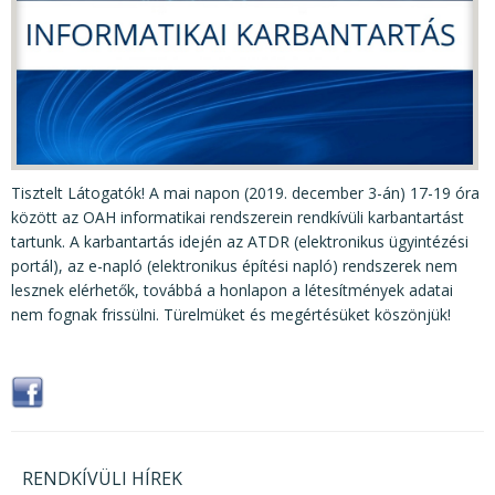
KÖZÉRDEKŰ ADATOK
JOGI SZABÁLYOZÁS, ÚTMUTATÓK
KIADVÁNYOK, JELENTÉSEK
NYOMTATVÁNYOK, SZOFTVEREK
E-ÜGYINTÉZÉS
Tisztelt Látogatók! A mai napon (2019. december 3-án) 17-19 óra
között az OAH informatikai rendszerein rendkívüli karbantartást
tartunk. A karbantartás idején az ATDR (elektronikus ügyintézési
portál), az e-napló (elektronikus építési napló) rendszerek nem
lesznek elérhetők, továbbá a honlapon a létesítmények adatai
nem fognak frissülni. Türelmüket és megértésüket köszönjük!
RENDKÍVÜLI HÍREK