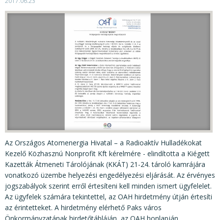
KÖZÉRDEKŰ ADATOK
2017.06.23
JOGI SZABÁLYOZÁS, ÚTMUTATÓK
KIADVÁNYOK, JELENTÉSEK
NYOMTATVÁNYOK, SZOFTVEREK
E-ÜGYINTÉZÉS
Az Országos Atomenergia Hivatal – a Radioaktív Hulladékokat
Kezelő Közhasznú Nonprofit Kft kérelmére - elindította a Kiégett
Kazetták Átmeneti Tárolójának (KKÁT) 21-24. tároló kamrájára
vonatkozó üzembe helyezési engedélyezési eljárását. Az érvényes
jogszabályok szerint erről értesíteni kell minden ismert ügyfelelet.
Az ügyfelek számára tekintettel, az OAH hirdetmény útján értesíti
az érintetteket. A hirdetmény elérhető Paks város
Önkormányzatának hirdetőtábláján, az OAH honlapján