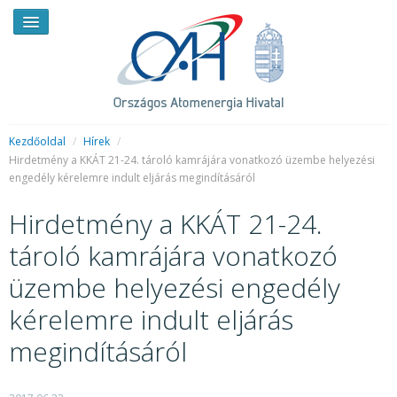
Kezdőoldal
/
Hírek
/
Hirdetmény a KKÁT 21-24. tároló kamrájára vonatkozó üzembe helyezési
engedély kérelemre indult eljárás megindításáról
HÍREK
Hirdetmény a KKÁT 21-24.
RENDKÍVÜLI HÍREK
tároló kamrájára vonatkozó
SAJTÓSZOBA
üzembe helyezési engedély
HIRDETMÉNYEK
kérelemre indult eljárás
BEMUTATKOZÁS
megindításáról
FELADATOK