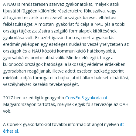
A NAÜ is rendszeresen szervez gyakorlatokat, melyek azok
típusától függően különféle részterületre fókuszálva, vagy
átfogóan tesztelik a résztvevő országok baleset-elhárítási
felkészültségét. A mostani gyakorlat fő célja a NAÜ (és a többi
ország) tájékoztatására szolgáló formalapok kitöltésének
gyakorlása volt. Ez azért igazán fontos, mert a gyakorlás
eredményeképpen egy esetleges nukleáris veszélyhelyzetben az
országok és a NAÜ közötti kommunikáció hatékonyabbá,
gyorsabbá és pontosabbá válik. Mindez elősegíti, hogy a
különböző országok hatóságai a lakosság védelme érdekében
gyorsabban reagáljanak, illetve adott esetben szükség szerint
mielőbb tudják támogatni a bajba jutott állam baleset-elhárítási,
veszélyhelyzet-kezelési tevékenységét.
2017-ben az eddigi legnagyobb
ConvEx-3 gyakorlatot
Magyarországon tartották, melynek egyik fő szervezője az OAH
volt.
A ConvEx gyakorlatokról további információt angol nyelven
itt
érhet el.