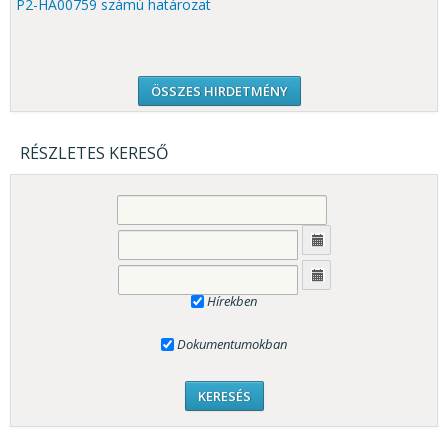
P2-HA00759 számú határozat
ÖSSZES HIRDETMÉNY
RÉSZLETES KERESŐ
Hírekben
Dokumentumokban