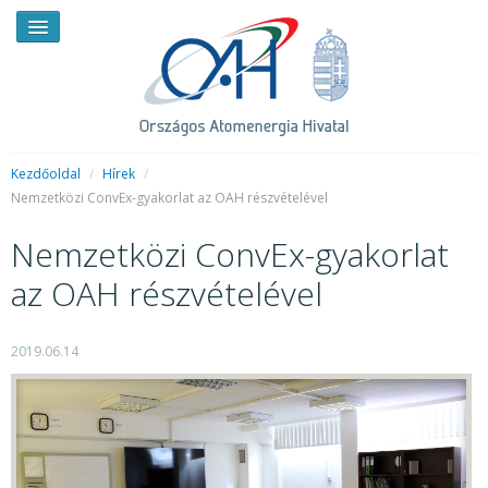
Kezdőoldal
/
Hírek
/
Nemzetközi ConvEx-gyakorlat az OAH részvételével
HÍREK
Nemzetközi ConvEx-gyakorlat
RENDKÍVÜLI HÍREK
az OAH részvételével
SAJTÓSZOBA
2019.06.14
HIRDETMÉNYEK
BEMUTATKOZÁS
FELADATOK