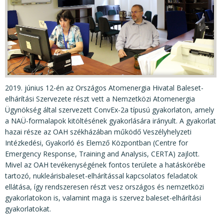
KÖZÉRDEKŰ ADATOK
JOGI SZABÁLYOZÁS, ÚTMUTATÓK
KIADVÁNYOK, JELENTÉSEK
NYOMTATVÁNYOK, SZOFTVEREK
E-ÜGYINTÉZÉS
2019. június 12-én az Országos Atomenergia Hivatal Baleset-
elhárítási Szervezete részt vett a Nemzetközi Atomenergia
Ügynökség által szervezett ConvEx-2a típusú gyakorlaton, amely
a NAÜ-formalapok kitöltésének gyakorlására irányult. A gyakorlat
hazai része az OAH székházában működő Veszélyhelyzeti
Intézkedési, Gyakorló és Elemző Központban (Centre for
Emergency Response, Training and Analysis, CERTA) zajlott.
Mivel az OAH tevékenységének fontos területe a hatáskörébe
tartozó, nukleárisbaleset-elhárítással kapcsolatos feladatok
ellátása, így rendszeresen részt vesz országos és nemzetközi
gyakorlatokon is, valamint maga is szervez baleset-elhárítási
gyakorlatokat.