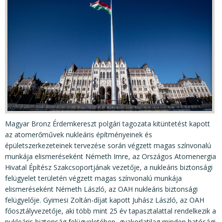
KÖZÉRDEKŰ ADATOK
JOGI SZABÁLYOZÁS, ÚTMUTATÓK
KIADVÁNYOK, JELENTÉSEK
NYOMTATVÁNYOK, SZOFTVEREK
E-ÜGYINTÉZÉS
Magyar Bronz Érdemkereszt polgári tagozata kitüntetést kapott
az atomerőművek nukleáris építményeinek és
épületszerkezeteinek tervezése során végzett magas színvonalú
munkája elismeréseként Németh Imre, az Országos Atomenergia
Hivatal Építész Szakcsoportjának vezetője, a nukleáris biztonsági
felügyelet területén végzett magas színvonalú munkája
elismeréseként Németh László, az OAH nukleáris biztonsági
felügyelője. Gyimesi Zoltán-díjat kapott Juhász László, az OAH
főosztályvezetője, aki több mint 25 év tapasztalattal rendelkezik a
nukleáris biztonság felügyeletében, gyakorlatilag minden hatósági