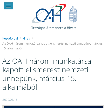
Kezdőoldal
/
Hírek
/
Az OAH három munkatársa kapott elismerést nemzeti ünnepünk, március
15. alkalmából
HÍREK
Az OAH három munkatársa
RENDKÍVÜLI HÍREK
kapott elismerést nemzeti
SAJTÓSZOBA
ünnepünk, március 15.
HIRDETMÉNYEK
alkalmából
BEMUTATKOZÁS
FELADATOK
2020.03.16