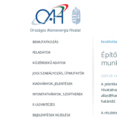
BEMUTATKOZÁS
Kezdőolda
FELADATOK
Épít
munk
KÖZÉRDEKŰ ADATOK
JOGI SZABÁLYOZÁS, ÚTMUTATÓK
2025.05.1
KIADVÁNYOK, JELENTÉSEK
A jelent
Hivatalna
NYOMTATVÁNYOK, SZOFTVEREK
allas@hae
határidő:
E-ÜGYINTÉZÉS
A részlet
BEJELENTÉSEK KEZELÉSE