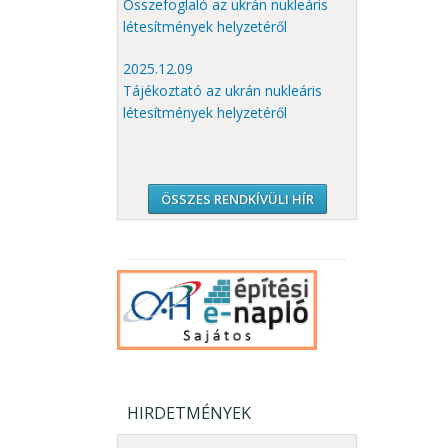
Összefoglaló az ukrán nukleáris
létesítmények helyzetéről
2025.12.09
Tájékoztató az ukrán nukleáris
létesítmények helyzetéről
ÖSSZES RENDKÍVÜLI HÍR
HIRDETMÉNYEK