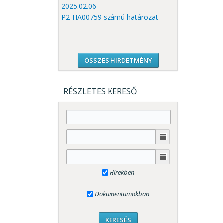
2025.02.06
P2-HA00759 számú határozat
ÖSSZES HIRDETMÉNY
RÉSZLETES KERESŐ
Hírekben
Dokumentumokban