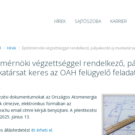
HÍREK
SAJTÓSZOBA
KARRIER
l
/
Hírek
/
Építőmérnöki végzettséggel rendelkező, pályakezdő új munkatársa
őmérnöki végzettséggel rendelkező, pá
atársat keres az OAH felügyelő felad
4
kezési dokumentumokat az Országos Atomenergia
k címezve, elektronikus formában az
a.hu email címre kérjük benyújtani. A jelentkezési
 2025. június 13.
es álláshirdetést
itt érheti el.