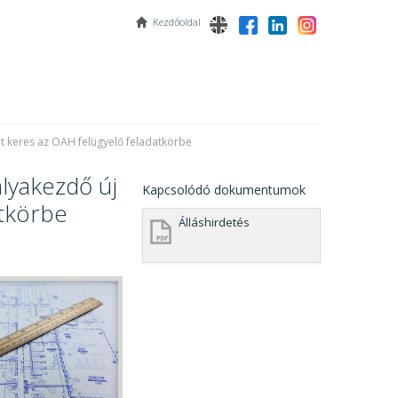
Kezdőoldal
t keres az OAH felügyelő feladatkörbe
lyakezdő új
Kapcsolódó dokumentumok
atkörbe
Álláshirdetés