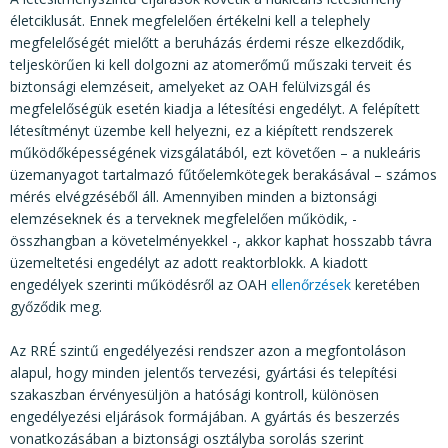
életciklusát. Ennek megfelelően értékelni kell a telephely
megfelelőségét mielőtt a beruházás érdemi része elkezdődik,
teljeskörűen ki kell dolgozni az atomerőmű műszaki terveit és
biztonsági elemzéseit, amelyeket az OAH felülvizsgál és
megfelelőségük esetén kiadja a létesítési engedélyt. A felépített
létesítményt üzembe kell helyezni, ez a kiépített rendszerek
működőképességének vizsgálatából, ezt követően – a nukleáris
üzemanyagot tartalmazó fűtőelemkötegek berakásával – számos
mérés elvégzéséből áll. Amennyiben minden a biztonsági
elemzéseknek és a terveknek megfelelően működik, -
összhangban a követelményekkel -, akkor kaphat hosszabb távra
üzemeltetési engedélyt az adott reaktorblokk. A kiadott
engedélyek szerinti működésről az OAH
ellenőrzések
keretében
győződik meg.
Az RRÉ szintű engedélyezési rendszer azon a megfontoláson
alapul, hogy minden jelentős tervezési, gyártási és telepítési
szakaszban érvényesüljön a hatósági kontroll, különösen
engedélyezési eljárások formájában. A gyártás és beszerzés
vonatkozásában a biztonsági osztályba sorolás szerint