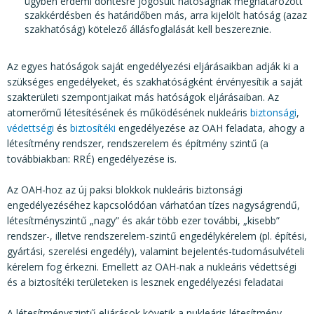
ügyben érdemi döntésre jogosult hatóságnak meghatározott
szakkérdésben és határidőben más, arra kijelölt hatóság (azaz
szakhatóság) kötelező állásfoglalását kell beszereznie.
Az egyes hatóságok saját engedélyezési eljárásaikban adják ki a
szükséges engedélyeket, és szakhatóságként érvényesítik a saját
szakterületi szempontjaikat más hatóságok eljárásaiban. Az
atomerőmű létesítésének és működésének nukleáris
biztonsági
,
védettségi
és
biztosítéki
engedélyezése az OAH feladata, ahogy a
létesítmény rendszer, rendszerelem és építmény szintű (a
továbbiakban: RRÉ) engedélyezése is.
Az OAH-hoz az új paksi blokkok nukleáris biztonsági
engedélyezéséhez kapcsolódóan várhatóan tízes nagyságrendű,
létesítményszintű „nagy” és akár több ezer további, „kisebb”
rendszer-, illetve rendszerelem-szintű engedélykérelem (pl. építési,
gyártási, szerelési engedély), valamint bejelentés-tudomásulvételi
kérelem fog érkezni. Emellett az OAH-nak a nukleáris védettségi
és a biztosítéki területeken is lesznek engedélyezési feladatai
A létesítményszintű eljárások követik a nukleáris létesítmény