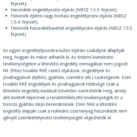
fejezet);
Használati engedélyezési eljárás (NBSZ 1.5.3. fejezet);
Felvonók építési vagy bontási engedélyezési eljárás (NBSZ
1.5.4. fejezet);
Felvonók használatbavételi engedélyezési eljárás (NBSZ 1.5.5.
fejezet).
Az egyes engedélytípusokra külön eljárási szabályok állapítják
meg, hogyan és mikor adhatók ki. Az érdemi kivitelezési
tevékenységekre a létesítési engedély önmagában nem jogosít
fel. Ehhez további RRÉ szintű eljárások, engedélyek és
jóváhagyások (építési, gyártási, szerelési stb.) szükségesek. Ezen
további RRÉ engedélyek és jóváhagyások többsége csak a
létesítési engedély kiadását követően szerezhetők meg, amely
alól kivételt képeznek a területelőkészítő tevékenységek és a
hosszú gyártási idejű berendezések. Ezen felül a létesítési
engedély alapján csak a nukleáris üzemanyag használatát nem
igénylő üzembehelyezési tevékenységek végezhetők el.