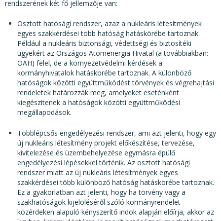
KÖZÉRDEKŰ ADATOK
rendszerének két fő jellemzője van:
JOGI SZABÁLYOZÁS, ÚTMUTATÓK
Osztott hatósági rendszer, azaz a nukleáris létesítmények
egyes szakkérdései több hatóság hatáskörébe tartoznak.
KIADVÁNYOK, JELENTÉSEK
Például a nukleáris biztonsági, védettségi és biztosítéki
ügyekért az Országos Atomenergia Hivatal (a továbbiakban:
NYOMTATVÁNYOK, SZOFTVEREK
OAH) felel, de a környezetvédelmi kérdések a
kormányhivatalok hatáskörébe tartoznak. A különböző
E-ÜGYINTÉZÉS
hatóságok közötti együttműködést törvények és végrehajtási
rendeletek határozzák meg, amelyeket eseténként
kiegészítenek a hatóságok közötti együttműködési
megállapodások.
Többlépcsős engedélyezési rendszer, ami azt jelenti, hogy egy
új nukleáris létesítmény projekt előkészítése, tervezése,
kivitelezése és üzembehelyezése egymásra épülő
engedélyezési lépésekkel történik. Az osztott hatósági
rendszer miatt az új nukleáris létesítmények egyes
szakkérdései több különböző hatóság hatáskörébe tartoznak.
Ez a gyakorlatban azt jelenti, hogy ha törvény vagy a
szakhatóságok kijelöléséről szóló kormányrendelet
közérdeken alapuló kényszerítő indok alapján előírja, akkor az