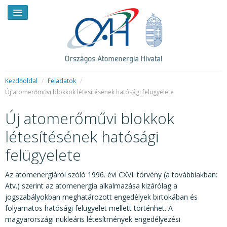
Kezdőoldal
/
Feladatok
/
Új atomerőművi blokkok létesítésének hatósági felügyelete
HÍREK
Új atomerőművi blokkok
RENDKÍVÜLI HÍREK
létesítésének hatósági
SAJTÓSZOBA
felügyelete
HIRDETMÉNYEK
Az atomenergiáról szóló 1996. évi CXVI. törvény (a továbbiakban:
Atv.) szerint az atomenergia alkalmazása kizárólag a
BEMUTATKOZÁS
jogszabályokban meghatározott engedélyek birtokában és
FELADATOK
folyamatos hatósági felügyelet mellett történhet. A
magyarországi nukleáris létesítmények engedélyezési