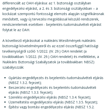
differenciált az OAH eljárása: az 1. biztonsági osztályban
engedélyezési eljárást, a 2. és 3. biztonsági osztályokban – a
kockázat szempontú fontossági elemzés alapján szignifikánsnak
minősített, vagy új tervezési megoldással készülő rendszerek,
rendszerelemek esetében - bejelentés-tudomásulvételi eljárást
folytat le az OAH.
A következő eljárásokat a nukleáris létesítmények nukleáris
biztonsági követelményeiről és az ezzel összefüggő hatósági
tevékenységről szóló 1/2022. (IV. 29.) OAH rendelet (a
továbbiakban: 1/2022. (IV. 29.) OAH rendelet) és mellékletei, a
Nukleáris Biztonsági Szabályzatok (a továbbiakban: NBSZ)
szabályozzák:
Gyártási engedélyezés és bejelentés-tudomásulvételi eljárás
(NBSZ 1.3.2. fejezet);
Beszerzési engedélyezés és bejelentés-tudomásulvételi
eljárás (NBSZ 1.3.3. fejezet);
Szerelési engedélyezési eljárás (NBSZ 1.3.4. fejezet);
Üzemeltetési engedélyezési eljárás (NBSZ 1.3.5. fejezet);
Építési vagy bontási engedélyezési eljárás (NBSZ 1.5.2.