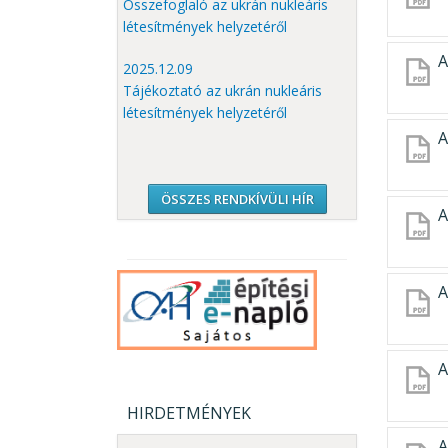
Összefoglaló az ukrán nukleáris
létesítmények helyzetéről
A
2025.12.09
Tájékoztató az ukrán nukleáris
létesítmények helyzetéről
A
ÖSSZES RENDKÍVÜLI HÍR
A
A
A
HIRDETMÉNYEK
A