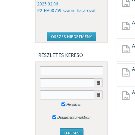
2025.02.06
P2-HA00759 számú határozat
A
ÖSSZES HIRDETMÉNY
A
RÉSZLETES KERESŐ
A
A
Hírekben
Dokumentumokban