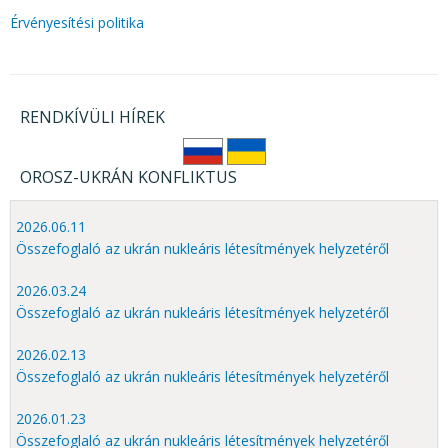
KÖZÉRDEKŰ ADATOK
Érvényesítési politika
JOGI SZABÁLYOZÁS, ÚTMUTATÓK
KIADVÁNYOK, JELENTÉSEK
RENDKÍVÜLI HÍREK
NYOMTATVÁNYOK, SZOFTVEREK
E-ÜGYINTÉZÉS
OROSZ-UKRÁN KONFLIKTUS
2026.06.11
Összefoglaló az ukrán nukleáris létesítmények helyzetéről
2026.03.24
Összefoglaló az ukrán nukleáris létesítmények helyzetéről
2026.02.13
Összefoglaló az ukrán nukleáris létesítmények helyzetéről
2026.01.23
Összefoglaló az ukrán nukleáris létesítmények helyzetéről