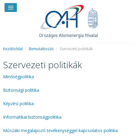
Kezdőoldal
/
Bemutatkozás
/
Szervezeti politikák
Szervezeti politikák
HÍREK
RENDKÍVÜLI HÍREK
Minőségpolitika
SAJTÓSZOBA
Biztonsági politika
HIRDETMÉNYEK
Képzési politika
BEMUTATKOZÁS
Informatikai biztonságpolitika
FELADATOK
Műszaki megalapozó tevékenységgel kapcsolatos politika