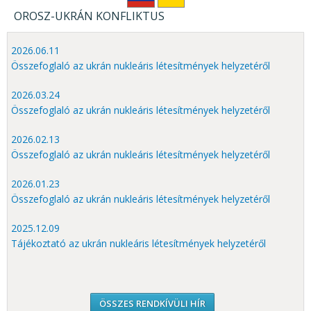
KÖZÉRDEKŰ ADATOK
OROSZ-UKRÁN KONFLIKTUS
JOGI SZABÁLYOZÁS, ÚTMUTATÓK
2026.06.11
KIADVÁNYOK, JELENTÉSEK
Összefoglaló az ukrán nukleáris létesítmények helyzetéről
NYOMTATVÁNYOK, SZOFTVEREK
2026.03.24
Összefoglaló az ukrán nukleáris létesítmények helyzetéről
E-ÜGYINTÉZÉS
2026.02.13
Összefoglaló az ukrán nukleáris létesítmények helyzetéről
2026.01.23
Összefoglaló az ukrán nukleáris létesítmények helyzetéről
2025.12.09
Tájékoztató az ukrán nukleáris létesítmények helyzetéről
ÖSSZES RENDKÍVÜLI HÍR