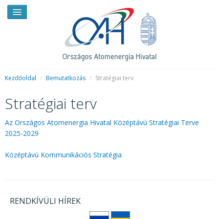
Kezdőoldal
/
Bemutatkozás
/
Stratégiai terv
Stratégiai terv
HÍREK
RENDKÍVÜLI HÍREK
Az Országos Atomenergia Hivatal Középtávú Stratégiai Terve
2025-2029
SAJTÓSZOBA
Középtávú Kommunikációs Stratégia
HIRDETMÉNYEK
BEMUTATKOZÁS
FELADATOK
RENDKÍVÜLI HÍREK