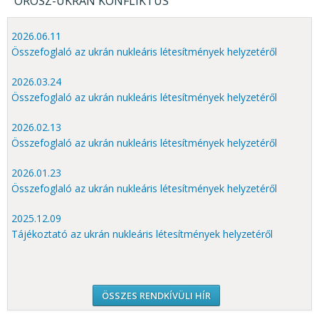
OROSZ-UKRÁN KONFLIKTUS
KÖZÉRDEKŰ ADATOK
JOGI SZABÁLYOZÁS, ÚTMUTATÓK
2026.06.11
Összefoglaló az ukrán nukleáris létesítmények helyzetéről
KIADVÁNYOK, JELENTÉSEK
2026.03.24
NYOMTATVÁNYOK, SZOFTVEREK
Összefoglaló az ukrán nukleáris létesítmények helyzetéről
E-ÜGYINTÉZÉS
2026.02.13
Összefoglaló az ukrán nukleáris létesítmények helyzetéről
2026.01.23
Összefoglaló az ukrán nukleáris létesítmények helyzetéről
2025.12.09
Tájékoztató az ukrán nukleáris létesítmények helyzetéről
ÖSSZES RENDKÍVÜLI HÍR