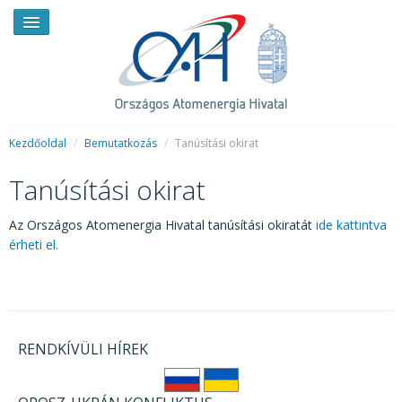
Kezdőoldal
/
Bemutatkozás
/
Tanúsítási okirat
Tanúsítási okirat
HÍREK
RENDKÍVÜLI HÍREK
Az Országos Atomenergia Hivatal tanúsítási okiratát
ide kattintva
érheti el.
SAJTÓSZOBA
HIRDETMÉNYEK
BEMUTATKOZÁS
RENDKÍVÜLI HÍREK
FELADATOK