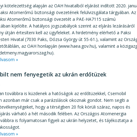
yi kötelezettség alapján az OAH hivatalból eljárást indított 2020. janu
aksi Atomerőmű biztonsági övezetének felülvizsgálata tárgyában. Az
ksi Atomerőmű biztonsági övezetét a PAE-HA7115 számú
ában kijelölte. A hatályos jogszabályok szerint az eljárás lezárásáról
y útján értesíteni kell az ügyfeleket. A hirdetmény elérhető a Paksi
teri Hivatal (7030 Paks, Dózsa György út 55-61.), valamint az Orsz
rdetőtábláin, az OAH honlapján (www.haea.gov.hu), valamint a közigaz
irdetmeny.magyarorszag.hu).
lvasom »
bilt nem fenyegetik az ukrán erdőtüzek
2
n továbbra is küzdenek a hatóságok az erdőtüzekkel, Csernobil
n azonban már csak a parázslások okoznak gondot. Nem segíti a
 tevékenységeket, hogy a térségben 20 fok körüli száraz, napos és
őjárás várható a hét második felében. Az Országos Atomenergia
ovábbra is folyamatosan figyeli az ukrán helyzetet, és tájékoztatja a
akosságot.
lvasom »