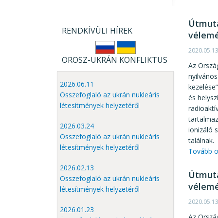
Útmuta
RENDKÍVÜLI HÍREK
vélem
2020.05.1
OROSZ-UKRÁN KONFLIKTUS
Az Ország
nyilvános
2026.06.11
kezelése”
Összefoglaló az ukrán nukleáris
és helysz
létesítmények helyzetéről
radioaktí
tartalmaz
2026.03.24
ionizáló 
Összefoglaló az ukrán nukleáris
találnak.
létesítmények helyzetéről
Tovább o
2026.02.13
Útmuta
Összefoglaló az ukrán nukleáris
vélem
létesítmények helyzetéről
2020.05.1
2026.01.23
Az Ország