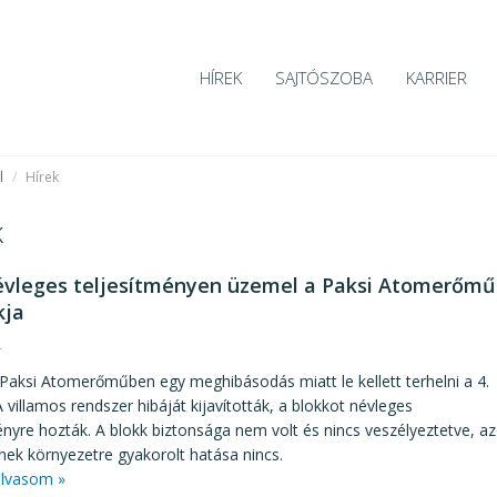
HÍREK
SAJTÓSZOBA
KARRIER
l
/
Hírek
k
évleges teljesítményen üzemel a Paksi Atomerőmű
kja
4
Paksi Atomerőműben egy meghibásodás miatt le kellett terhelni a 4.
A villamos rendszer hibáját kijavították, a blokkot névleges
ényre hozták. A blokk biztonsága nem volt és nincs veszélyeztetve, az
ek környezetre gyakorolt hatása nincs.
lvasom »