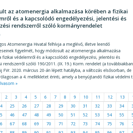
lt az atomenergia alkalmazása körében a fizikai
mről és a kapcsolódó engedélyezési, jelentési és
rzési rendszerről szóló kormányrendelet
0
os Atomenergia Hivatal felhívja a meglévő, illetve leendő
eseinek figyelmét, hogy módosult az atomenergia alkalmazása
 fizikai védelemről és a kapcsolódó engedélyezési, jelentési és
si rendszerről szóló 190/2011. (IX. 19.) Korm. rendelet (a továbbiakban
 új FVr. 2020. március 20-án lépett hatályba, a változás elsősorban, de
ólagosan a 4. mellékletet érinti, amely a benyújtandó fizikai védelmi 
lvasom »
2
3
4
5
6
7
8
9
10
11
12
13
4
25
26
27
28
29
30
31
32
33
34
5
46
47
48
49
50
51
52
53
54
55
6
67
68
69
70
71
72
73
74
75
76
7
88
89
90
91
92
93
94
95
96
97