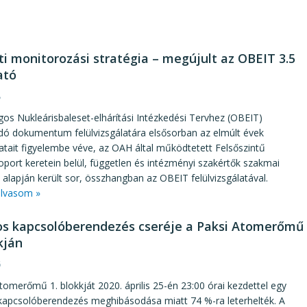
ti monitorozási stratégia – megújult az OBEIT 3.5
ató
8
os Nukleárisbaleset-elhárítási Intézkedési Tervhez (OBEIT)
dó dokumentum felülvizsgálatára elsősorban az elmúlt évek
atait figyelembe véve, az OAH által működtetett Felsőszintű
ort keretein belül, független és intézményi szakértők szakmai
i alapján került sor, összhangban az OBEIT felülvizsgálatával.
lvasom »
os kapcsolóberendezés cseréje a Paksi Atomerőmű
kján
6
tomerőmű 1. blokkját 2020. április 25-én 23:00 órai kezdettel egy
 kapcsolóberendezés meghibásodása miatt 74 %-ra leterhelték. A