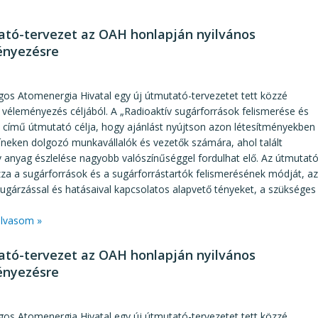
tó-tervezet az OAH honlapján nyilvános
ényezésre
3
os Atomenergia Hivatal egy új útmutató-tervezetet tett közzé
 véleményezés céljából. A „Radioaktív sugárforrások felismerése és
 című útmutató célja, hogy ajánlást nyújtson azon létesítményekben
íneken dolgozó munkavállalók és vezetők számára, ahol talált
v anyag észlelése nagyobb valószínűséggel fordulhat elő. Az útmutat
za a sugárforrások és a sugárforrástartók felismerésének módját, az
sugárzással és hatásaival kapcsolatos alapvető tényeket, a szükséges
lvasom »
tó-tervezet az OAH honlapján nyilvános
ényezésre
3
os Atomenergia Hivatal egy új útmutató-tervezetet tett közzé