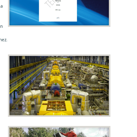
 a
en
hez.