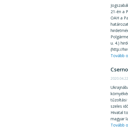
Jogszabál
21-én a P
OAH a Pa
határozat
hirdetmén
Polgármes
u. 4.) hi
(http://h
Tovább o
Cserno
2020.04.2
Ukrajnába
környéké
tűzoltási
szeles id
Hivatal t
magyar l
Tovább o