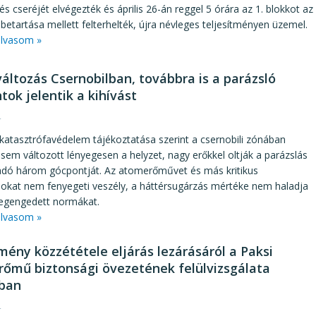
s cseréjét elvégezték és április 26-án reggel 5 órára az 1. blokkot az
 betartása mellett felterhelték, újra névleges teljesítményen üzemel.
lvasom »
változás Csernobilban, továbbra is a parázsló
tok jelentik a kihívást
4
katasztrófavédelem tájékoztatása szerint a csernobili zónában
sem változott lényegesen a helyzet, nagy erőkkel oltják a parázslás
dó három gócpontját. Az atomerőművet és más kritikus
okat nem fenyegeti veszély, a háttérsugárzás mértéke nem haladja
gengedett normákat.
lvasom »
mény közzététele eljárás lezárásáról a Paksi
őmű biztonsági övezetének felülvizsgálata
ban
4