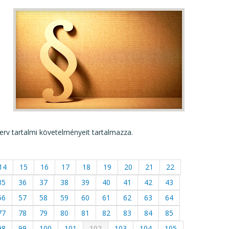
terv tartalmi követelményeit tartalmazza.
14
15
16
17
18
19
20
21
22
35
36
37
38
39
40
41
42
43
56
57
58
59
60
61
62
63
64
77
78
79
80
81
82
83
84
85
98
99
100
101
102
103
104
105