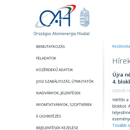
BEMUTATKOZÁS
Kezdőolda
FELADATOK
Híre
KÖZÉRDEKŰ ADATOK
Újra n
4. blok
JOGI SZABÁLYOZÁS, ÚTMUTATÓK
2020.05.1
KIADVÁNYOK, JELENTÉSEK
Hétfőn a 
NYOMTATVÁNYOK, SZOFTVEREK
blokkot. 
teljesítm
E-ÜGYINTÉZÉS
eseményn
Tovább o
BEJELENTÉSEK KEZELÉSE