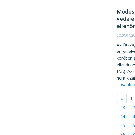
Módosu
védele
ellenő
2020.04.2
Az Ország
engedély
körében a
ellenőrzé
FVr.). Az
nem kizár
Tovább o
«
1
23
2
44
4
65
6
86
8