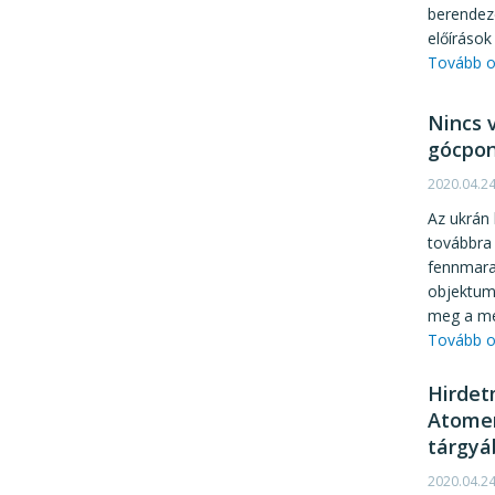
berendezé
előírások
Tovább o
Nincs 
gócpon
2020.04.2
Az ukrán 
továbbra 
fennmara
objektum
meg a me
Tovább o
Hirdet
Atomer
tárgyá
2020.04.2