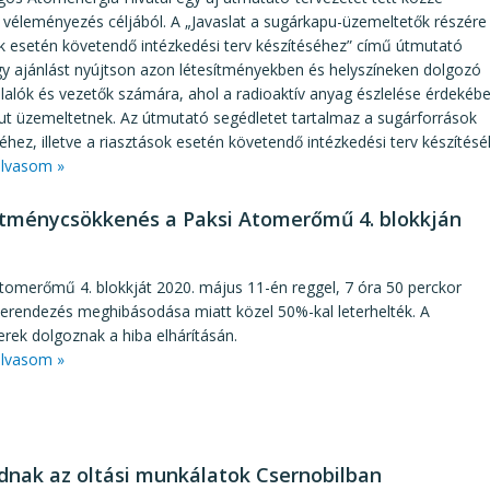
 véleményezés céljából. A „Javaslat a sugárkapu-üzemeltetők részére
k esetén követendő intézkedési terv készítéséhez” című útmutató
gy ajánlást nyújtson azon létesítményekben és helyszíneken dolgozó
alók és vezetők számára, ahol a radioaktív anyag észlelése érdekéb
ut üzemeltetnek. Az útmutató segédletet tartalmaz a sugárforrások
séhez, illetve a riasztások esetén követendő intézkedési terv készítésé
lvasom »
ítménycsökkenés a Paksi Atomerőmű 4. blokkján
1
tomerőmű 4. blokkját 2020. május 11-én reggel, 7 óra 50 perckor
erendezés meghibásodása miatt közel 50%-kal leterhelték. A
rek dolgoznak a hiba elhárításán.
lvasom »
dnak az oltási munkálatok Csernobilban