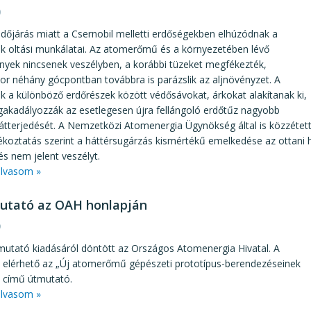
0
időjárás miatt a Csernobil melletti erdőségekben elhúzódnak a
k oltási munkálatai. Az atomerőmű és a környezetében lévő
nyek nincsenek veszélyben, a korábbi tüzeket megfékezték,
r néhány gócpontban továbbra is parázslik az aljnövényzet. A
 a különböző erdőrészek között védősávokat, árkokat alakítanak ki,
akadályozzák az esetlegesen újra fellángoló erdőtűz nagyobb
átterjedését. A Nemzetközi Atomenergia Ügynökség által is közzétet
ékoztatás szerint a háttérsugárzás kismértékű emelkedése az ottani
 és nem jelent veszélyt.
lvasom »
utató az OAH honlapján
9
mutató kiadásáról döntött az Országos Atomenergia Hivatal. A
 elérhető az „Új atomerőmű gépészeti prototípus-berendezéseinek
” című útmutató.
lvasom »