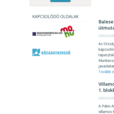
KAPCSOLÓDÓ OLDALAK
Balese
útmut
2020.04.2
Az Ország
kapcsoló
tapasztal
Munkacsop
javaslata
Tovább o
Villam
1. blok
2020.04.2
A Paksi A
villamos