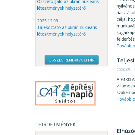
Összefoglaló az ukrán nukleáris
nyilvános
létesítmények helyzetéről
riasztáso
célja, ho
2025.12.09
munkaváll
Tájékoztató az ukrán nukleáris
sugárkap
létesítmények helyzetéről
felderíté
Tovább o
Teljes
ÖSSZES RENDKÍVÜLI HÍR
2020.05.1
A Paksi A
villamosb
szakembe
Tovább o
HIRDETMÉNYEK
Elhúzó