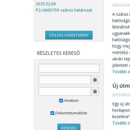
2025.02.06
2020.04.3
P2-HA00759 számú határozat
A száraz 
hatóságo
létesítmé
ugyanakko
ÖSSZES HIRDETMÉNY
hatóságok
hogy meg
mértékű 
RÉSZLETES KERESŐ
ukrán táj
jelentett
Tovább o
Új útm
2020.04.2
Hírekben
Egy új út
honlapon
Dokumentumokban
kezelése
Tovább o